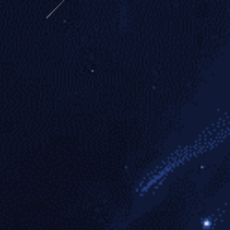
关键词高亮检索功能上线，搜索更便捷。
提升老旧设备兼容性，视觉显示更统一。
2024 年
2023 年