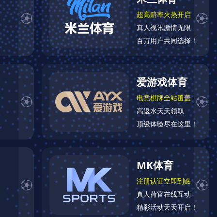
智能分析
结合大数据与趋势洞察，带来更深入的赛事理
解。
。