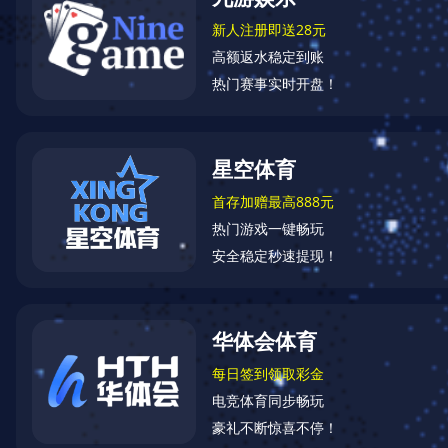
爱德华兹遭遇严防死守表现
2026-06-20 02:57
49 次阅读
首页
/
体育看点
爱德华兹在最近一场比赛中遭遇严防死守，