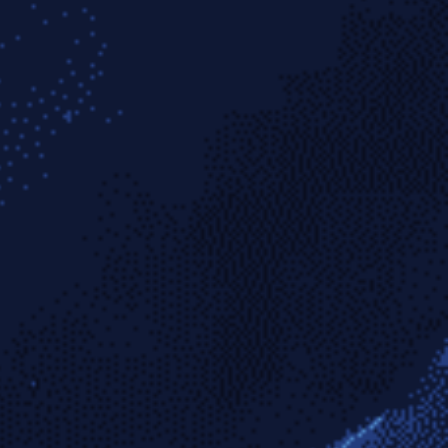
选择低效出手。这种高强度的防守不仅削弱
来的比赛中，他需要寻找应对的方法，以适
虽然具备出色的技术能力，但缺乏足够经验
及时传球给处于更好位置的队友，从而错失
势，同时最大程度上减少因个人主义带来的