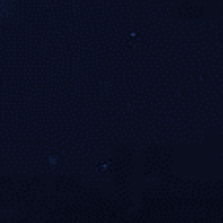
布拉格斯拉维亚队因球迷
球员赋权潮流，...
在一场备受瞩目的比赛中，布拉
2026-06-13
巴黎圣日耳曼看中阿尔瓦
守策略提出了批...
近年来，巴黎圣日耳曼足球俱乐
2026-06-13