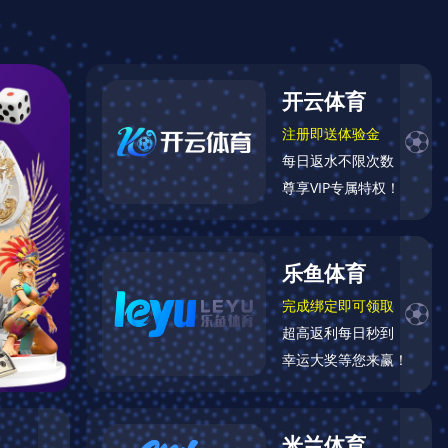
注册入口
育赛事与数据服务
 支持
APP下载
与
网页使用
，每日同步
掌握比赛节奏。