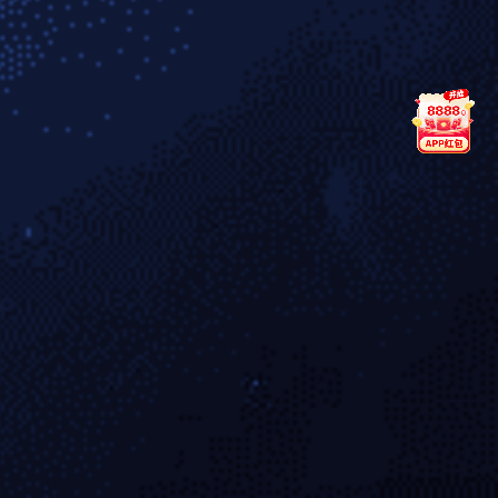
、更全面发展的爱德华兹，为自己和球队创造更
下一篇：
杰伦布朗自信定位明确入选最佳阵