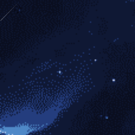
Total, the path前景宏伟，
多辉煌瞬间！
上一篇：
德泽尔比谈球队表现称脱离降级区…
延伸阅读