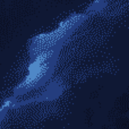
篮选择和处理球过程中的决策能力。同时，
友一起磨合，通过实战演练提升彼此之间配
能真正突破困难，实现自身价值，同时引领
密盯防带来的挑战，更包括自身心理素质及
竞争环境。