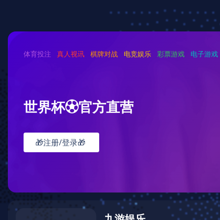
hth华体育官网
欢迎访问
hth华体育官网
，提供全面覆
更新千场比赛