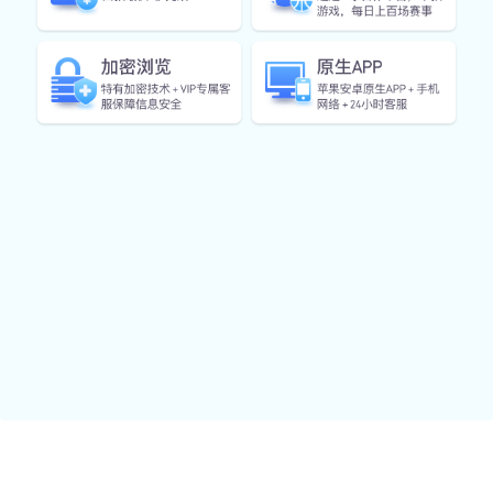
2、战术适应性强
另一大值得关注的是，泽卡具有极强的战术适应性。
他能够根据不同教练和战术体系灵活调整自己的打
法，无论是单前锋还是双前锋阵型，他都能够完美融
入其中。这种灵活性使得教练可以根据对手情况随时
调整战术，而不必担心失去进攻火力。
例如，当球队需要加强攻击时，泽卡可以充当支点，
通过拉开空间来给其他攻击手创造机会。而在需要控
制比赛节奏的时候，他又能回撤参与到中场组织之
中，帮助球队稳住局面。这种多面手特质，让他成为
教练眼中的“万金油”般的人物。
更重要的是，泽卡与队友之间默契配合也是其战术适