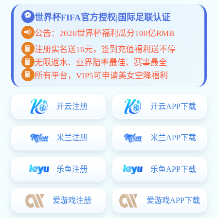
手机App
网页版
记者称泽卡全面无敌若再引援
难觅如此优秀中锋
2026-07-03 04:05
66 次阅读
首页
/
体育看点