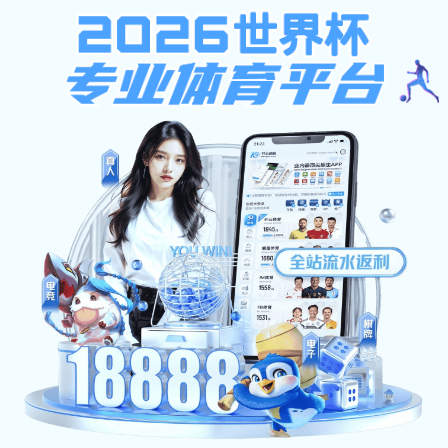
注册入口
hth华体育官网
APP与网页版
入口｜畅享全球体育赛事与数
据服务
欢迎访问
hth华体育官网
，提供全面覆盖足球、
篮球、电竞等项目的赛事资讯与数据内容， 支
持
APP下载
与
网页使用
，每日同步更新千场比
赛，聚焦热门体育内容， 助您轻松获取赛事动
态，掌握比赛节奏。